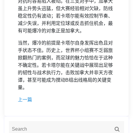
对抗时容易陷入被动。在三支对手中，加拿大
虽上升势头迅猛，但大赛经验相对欠缺，防线
稳定性仍有波动；若卡塔尔能有效控制节奏、
减少失误，并利用定位球或反击抓住机会，最
有可能爆冷的对象正是加拿大。
当然，爆冷的前提是卡塔尔自身发挥出色且对
手状态不佳。历史上，世界杯小组赛不乏弱旅
掀翻热门的案例，而足球的魅力恰恰在于这种
不确定性。若卡塔尔能在关键战中展现出足够
的韧性与战术执行力，击败加拿大并非天方夜
谭，甚至可能成为搅动B组出线格局的关键变
量。
上一篇