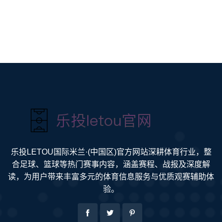
乐投LETOU国际米兰·(中国区)官方网站深耕体育行业，整
合足球、篮球等热门赛事内容，涵盖赛程、战报及深度解
读，为用户带来丰富多元的体育信息服务与优质观赛辅助体
验。