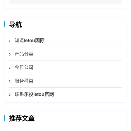
导航
知道
letou国际
产品分类
今日公司
服务种类
联系
乐投letou官网
推荐文章