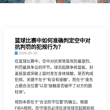
篮球比赛中如何准确判定空中对
抗判罚的犯规行为？
2026-05-10
在篮球比赛中，空中对抗常常是攻防最激烈、
判罚最具争议的环节。球员起跳争抢篮板、封
盖投篮或突破上篮时发生身体接触，是否构成
犯规，关键不在于“有没有接触”，而在于“谁先
占据合法位置”以及“接触是否破坏了对方的圆
柱体”。
规则本质在于“合法防守位置”的确立。根据
FIBA规则，防守球员必须在进攻球员起跳前就