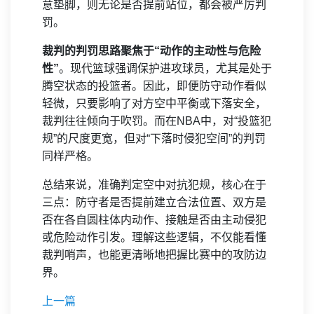
意垫脚，则无论是否提前站位，都会被严厉判
罚。
裁判的判罚思路聚焦于“动作的主动性与危险
性”
。现代篮球强调保护进攻球员，尤其是处于
腾空状态的投篮者。因此，即便防守动作看似
轻微，只要影响了对方空中平衡或下落安全，
裁判往往倾向于吹罚。而在NBA中，对“投篮犯
规”的尺度更宽，但对“下落时侵犯空间”的判罚
同样严格。
总结来说，准确判定空中对抗犯规，核心在于
三点：防守者是否提前建立合法位置、双方是
否在各自圆柱体内动作、接触是否由主动侵犯
或危险动作引发。理解这些逻辑，不仅能看懂
裁判哨声，也能更清晰地把握比赛中的攻防边
界。
上一篇