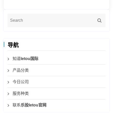
导航
知道
letou国际
产品分类
今日公司
服务种类
联系
乐投letou官网